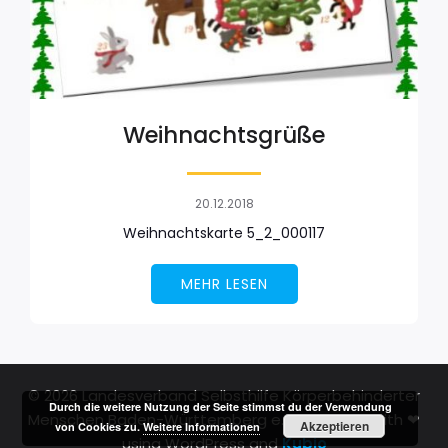
Weihnachtsgrüße
20.12.2018
Weihnachtskarte 5_2_000117
MEHR LESEN
© 2026 Landesverband Selbsthilfe Körperbehinderter
Durch die weitere Nutzung der Seite stimmst du der Verwendung
Menschen Baden-Württemberg e.V.. Created with ❤
Akzeptieren
von Cookies zu.
Weitere Informationen
using WordPress and
Kubio