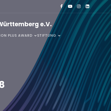
Württemberg e.V.
SION PLUS AWARD
STIFTUNG
18