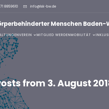
71 8859610
info@lsk-bw.de
Körperbehinderter Menschen Baden-
ALTUNGEN
VEREIN
MITGLIED WERDEN
MOBILITÄT
INKLU
osts from 3. August 20