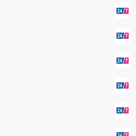
E
G
W
P
P