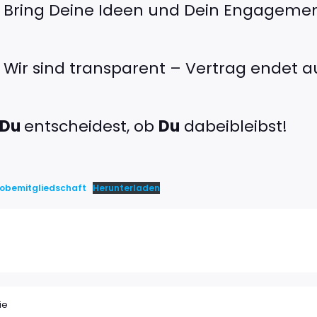
ring Deine Ideen und Dein Engagement
ir sind transparent – Vertrag endet a
Du
entscheidest, ob
Du
dabeibleibst!
obemitgliedschaft
Herunterladen
ie