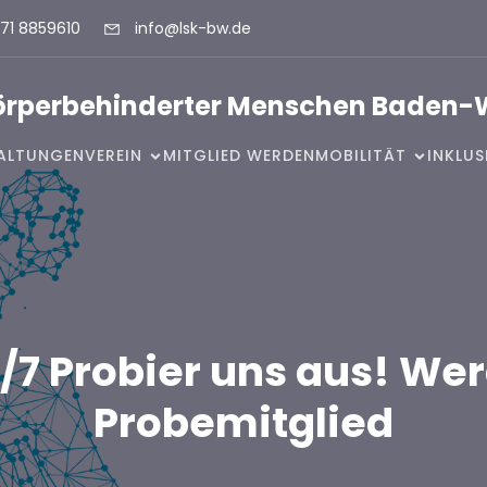
71 8859610
info@lsk-bw.de
Körperbehinderter Menschen Baden-
ALTUNGEN
VEREIN
MITGLIED WERDEN
MOBILITÄT
INKLU
/7 Probier uns aus! We
Probemitglied