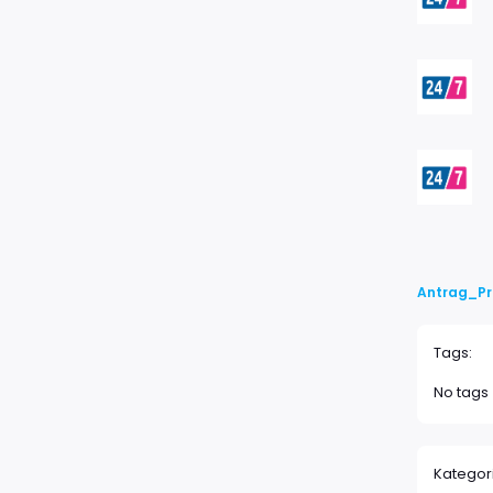
B
W
Antrag_Pr
Tags:
No tags
Kategor