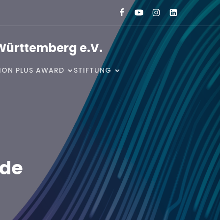
Württemberg e.V.
SION PLUS AWARD
STIFTUNG
rde