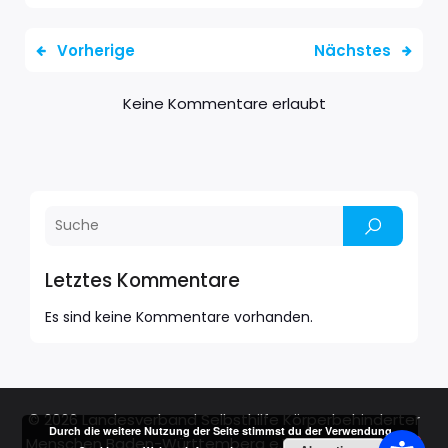
Vorherige
Nächstes
Keine Kommentare erlaubt
Letztes Kommentare
Es sind keine Kommentare vorhanden.
© 2026 Landesverband Selbsthilfe Körperbehinderter
Durch die weitere Nutzung der Seite stimmst du der Verwendung
Menschen Baden-Württemberg e.V.. Created with