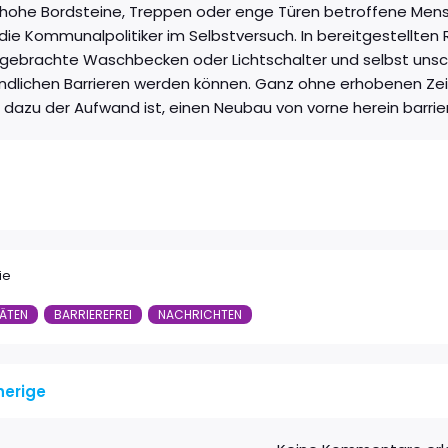
 hohe Bordsteine, Treppen oder enge Türen betroffene Mensc
die Kommunalpolitiker im Selbstversuch. In bereitgestellten 
ngebrachte Waschbecken oder Lichtschalter und selbst uns
dlichen Barrieren werden können. Ganz ohne erhobenen Zeige
 dazu der Aufwand ist, einen Neubau von vorne herein barrier
ie
TÄTEN
BARRIEREFREI
NACHRICHTEN
herige