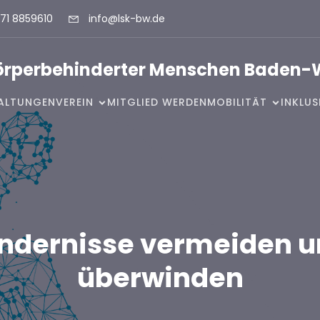
71 8859610
info@lsk-bw.de
Körperbehinderter Menschen Baden-
ALTUNGEN
VEREIN
MITGLIED WERDEN
MOBILITÄT
INKLU
ndernisse vermeiden 
überwinden