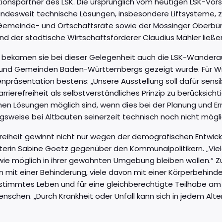
onspartner des LSK. Die ursprünglich vom heutigen LSK-Vors
undesweit technische Lösungen, insbesondere Liftsysteme, z
Gemeinde- und Ortschaftsräte sowie der Mössinger Oberbürg
d der städtische Wirtschaftsförderer Claudius Mähler ließen
bekamen sie bei dieser Gelegenheit auch die LSK-Wanderausst
und Gemeinden Baden-Württembergs gezeigt wurde. Für Will
npräsentation bestens: „Unsere Ausstellung soll dafür sensib
rierefreiheit als selbstverständliches Prinzip zu berücksich
hen Lösungen möglich sind, wenn dies bei der Planung und 
sweise bei Altbauten seinerzeit technisch noch nicht mögli
efreiheit gewinnt nicht nur wegen der demografischen Entwi
eiterin Sabine Goetz gegenüber den Kommunalpolitikern. „V
wie möglich in ihrer gewohnten Umgebung bleiben wollen.“ Z
mit einer Behinderung, viele davon mit einer Körperbehinderu
stimmtes Leben und für eine gleichberechtigte Teilhabe am 
Menschen. „Durch Krankheit oder Unfall kann sich in jedem Al