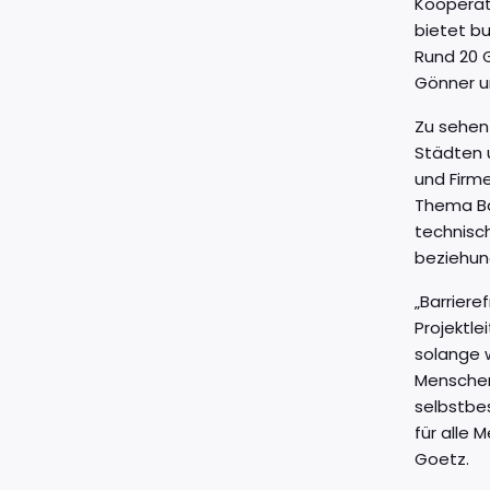
Kooperati
bietet b
Rund 20 
Gönner un
Zu sehen 
Städten 
und Firme
Thema Bar
technisc
beziehung
„Barrier
Projektl
solange 
Menschen 
selbstbe
für alle 
Goetz.