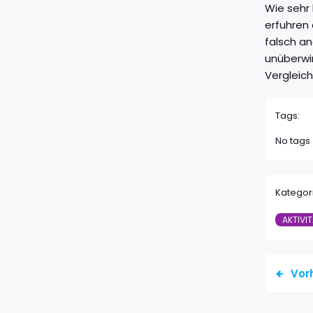
Wie sehr
erfuhren 
falsch a
unüberwin
Vergleich
Tags:
No tags
Kategor
AKTIVI
Vor