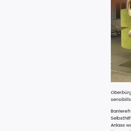
Oberbürg
sensibilis
Barrieref
Selbsthi
Anlass w