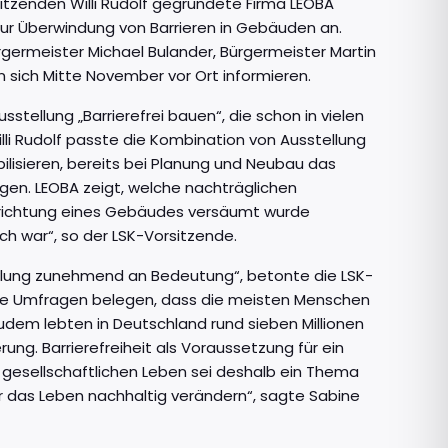
itzenden Willi Rudolf gegründete Firma LEOBA
ur Überwindung von Barrieren in Gebäuden an.
ermeister Michael Bulander, Bürgermeister Martin
 sich Mitte November vor Ort informieren.
ellung „Barrierefrei bauen“, die schon in vielen
i Rudolf passte die Kombination von Ausstellung
ilisieren, bereits bei Planung und Neubau das
tigen. LEOBA zeigt, welche nachträglichen
Errichtung eines Gebäudes versäumt wurde
ch war“, so der LSK-Vorsitzende.
cklung zunehmend an Bedeutung“, betonte die LSK-
iele Umfragen belegen, dass die meisten Menschen
udem lebten in Deutschland rund sieben Millionen
ng. Barrierefreiheit als Voraussetzung für ein
gesellschaftlichen Leben sei deshalb ein Thema
ter das Leben nachhaltig verändern“, sagte Sabine