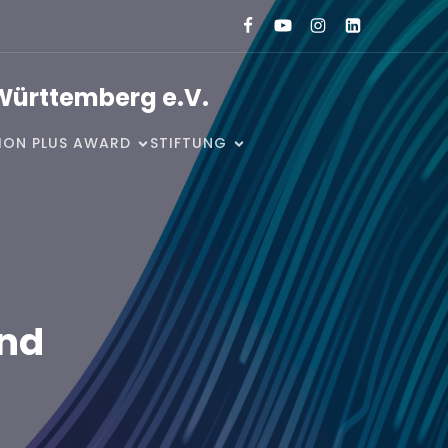
Württemberg e.V.
SION PLUS AWARD
STIFTUNG
und