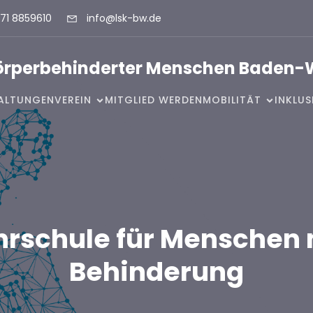
71 8859610
info@lsk-bw.de
Körperbehinderter Menschen Baden-
ALTUNGEN
VEREIN
MITGLIED WERDEN
MOBILITÄT
INKLU
hrschule für Menschen 
Behinderung