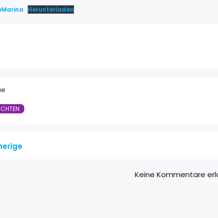
eMarina
Herunterladen
ie
ICHTEN
herige
Keine Kommentare erl