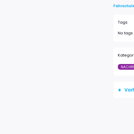
Fahrschul
Tags:
No tags
Kategor
NACHR
Vor