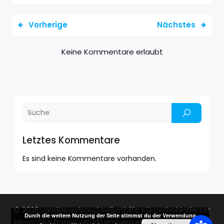
Vorherige
Nächstes
Keine Kommentare erlaubt
Letztes Kommentare
Es sind keine Kommentare vorhanden.
© 2026 Landesverband Selbsthilfe Körperbehinderter
Durch die weitere Nutzung der Seite stimmst du der Verwendung
Menschen Baden-Württemberg e.V.. Created with ❤