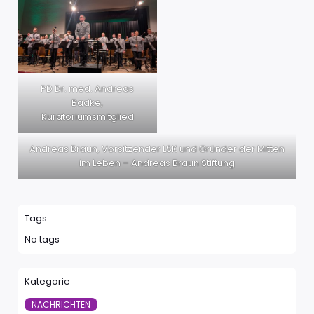
PD Dr. med. Andreas
Badke,
Kuratoriumsmitglied
Andreas Braun, Vorsitzender LSK und Gründer der Mitten
im Leben – Andreas Braun Stiftung
Tags:
No tags
Kategorie
NACHRICHTEN