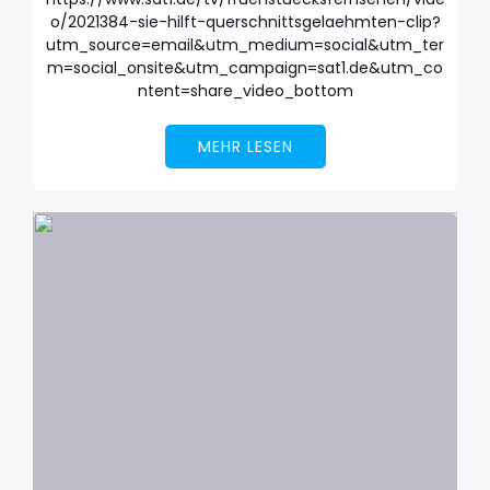
o/2021384-sie-hilft-querschnittsgelaehmten-clip?
utm_source=email&utm_medium=social&utm_ter
m=social_onsite&utm_campaign=sat1.de&utm_co
ntent=share_video_bottom
MEHR LESEN