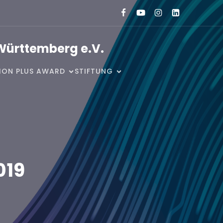
Württemberg e.V.
SION PLUS AWARD
STIFTUNG
019