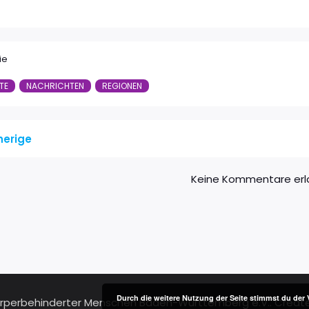
ie
TE
NACHRICHTEN
REGIONEN
herige
Keine Kommentare erl
Durch die weitere Nutzung der Seite stimmst du de
örperbehinderter Menschen Baden-Württemberg e.V.. Creat