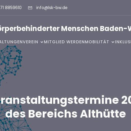
71 8859610
info@lsk-bw.de
Körperbehinderter Menschen Baden-
ALTUNGEN
VEREIN
MITGLIED WERDEN
MOBILITÄT
INKLU
ranstaltungstermine 2
des Bereichs Althütte