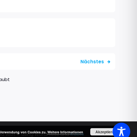
Nächstes
aubt
Akzeptieren
r Verwendung von Cookies zu.
Weitere Informationen
ed with ❤ using WordPress and
Kubio