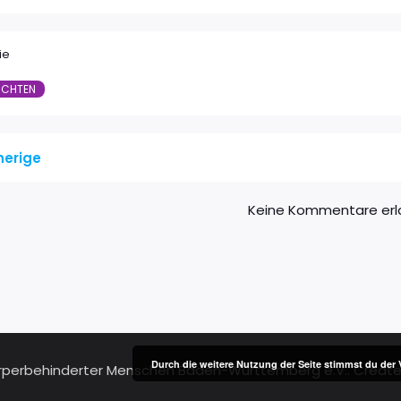
ie
ICHTEN
herige
Keine Kommentare erl
Durch die weitere Nutzung der Seite stimmst du de
örperbehinderter Menschen Baden-Württemberg e.V.. Creat