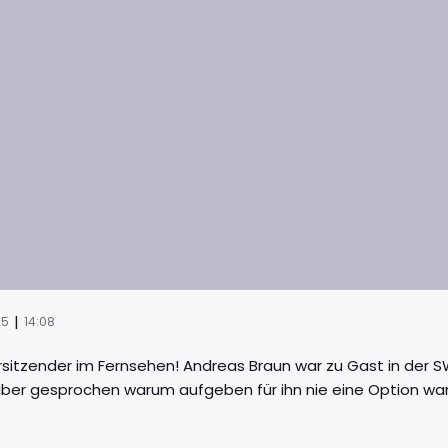
|
25
14:08
rsitzender im Fernsehen! Andreas Braun war zu Gast in de
über gesprochen warum aufgeben für ihn nie eine Option war