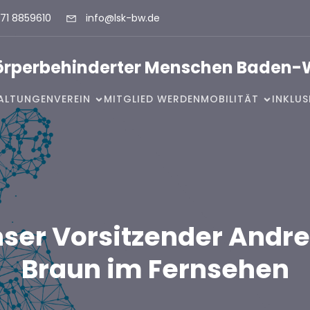
71 8859610
info@lsk-bw.de
Körperbehinderter Menschen Baden-
ALTUNGEN
VEREIN
MITGLIED WERDEN
MOBILITÄT
INKLU
ser Vorsitzender Andr
Braun im Fernsehen