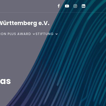
Württemberg e.V.
SION PLUS AWARD
STIFTUNG
eas