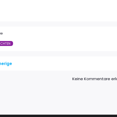
ie
ICHTEN
herige
Keine Kommentare erl