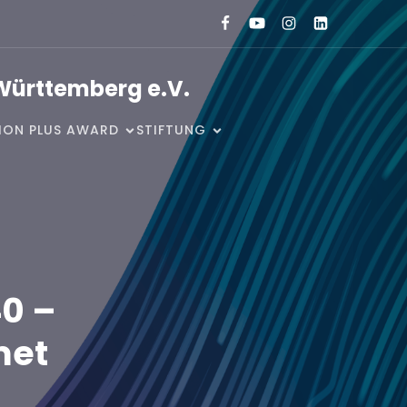
Württemberg e.V.
SION PLUS AWARD
STIFTUNG
40 –
met