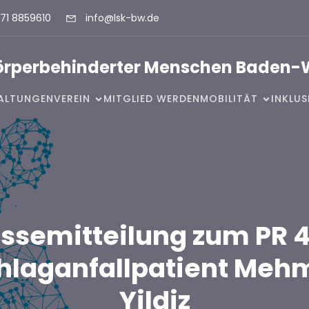
71 8859610
info@lsk-bw.de
Körperbehinderter Menschen Baden-
ALTUNGEN
VEREIN
MITGLIED WERDEN
MOBILITÄT
INKLU
ssemitteilung zum PR 
hlaganfallpatient Meh
Yildiz