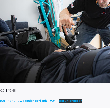
|
2020
15:48
09_PR40_BGeschichteYildriz_V2-1
Herunterladen