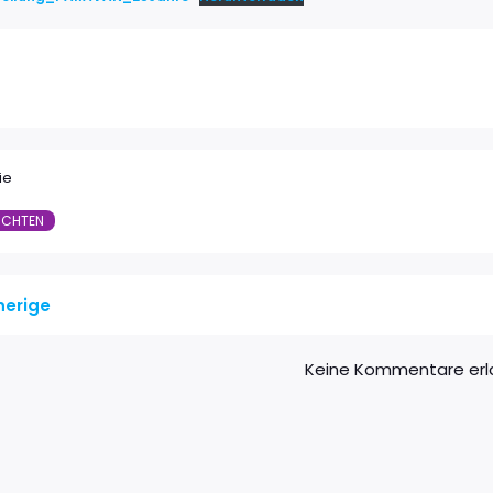
ie
ICHTEN
herige
Keine Kommentare erl