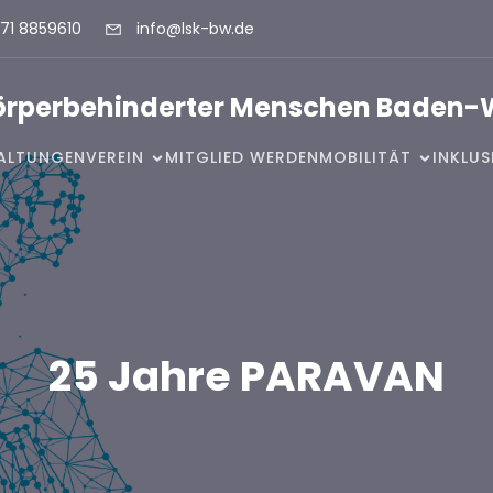
71 8859610
info@lsk-bw.de
Körperbehinderter Menschen Baden-
ALTUNGEN
VEREIN
MITGLIED WERDEN
MOBILITÄT
INKLU
25 Jahre PARAVAN